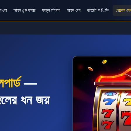
াই-লো
আইস এন্ড ফায়ার
ফরচুন টাইগার
লাইভ গেম
পাইরেট ফ িশিং
গোল্ডেন লেপ
পার্ড
—
গলের ধন জয়