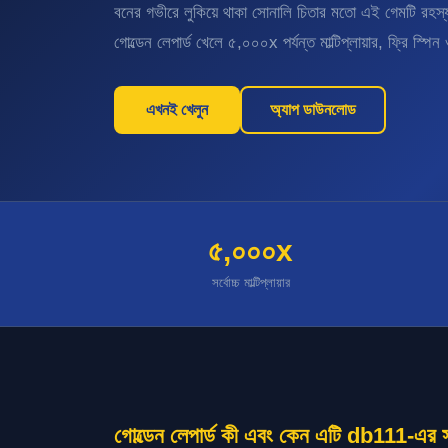
বনের গভীরে লুকিয়ে থাকা সোনালি চিতার মতো এই গেমটি রহ
গোল্ডেন লেপার্ড খেলে ৫,০০০x পর্যন্ত মাল্টিপ্লায়ার, ফ্রি স্
এখনই খেলুন
অ্যাপ ডাউনলোড
৫,০০০x
সর্বোচ্চ মাল্টিপ্লায়ার
গোল্ডেন লেপার্ড কী এবং কেন এটি db111-এর সব