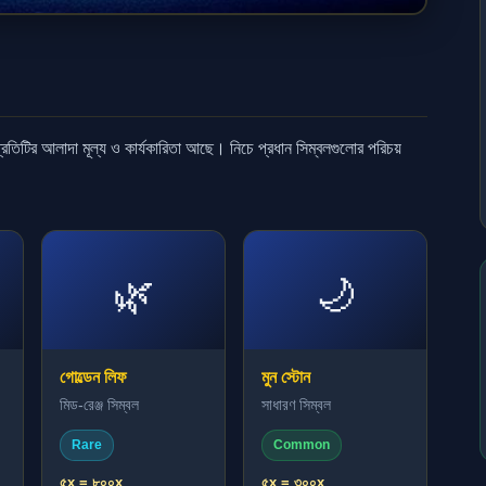
 প্রতিটির আলাদা মূল্য ও কার্যকারিতা আছে। নিচে প্রধান সিম্বলগুলোর পরিচয়
🌿
🌙
গোল্ডেন লিফ
মুন স্টোন
মিড-রেঞ্জ সিম্বল
সাধারণ সিম্বল
Rare
Common
৫x = ৮০০x
৫x = ৩০০x