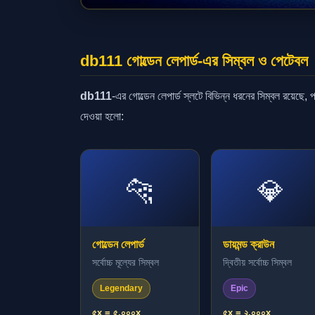
db111 গোল্ডেন লেপার্ড-এর সিম্বল ও পেটেবল
db111
-এর গোল্ডেন লেপার্ড স্লটে বিভিন্ন ধরনের সিম্বল রয়েছে,
দেওয়া হলো:
🐆
💎
গোল্ডেন লেপার্ড
ডায়মন্ড ক্রাউন
সর্বোচ্চ মূল্যের সিম্বল
দ্বিতীয় সর্বোচ্চ সিম্বল
Legendary
Epic
৫x = ৫,০০০x
৫x = ২,০০০x