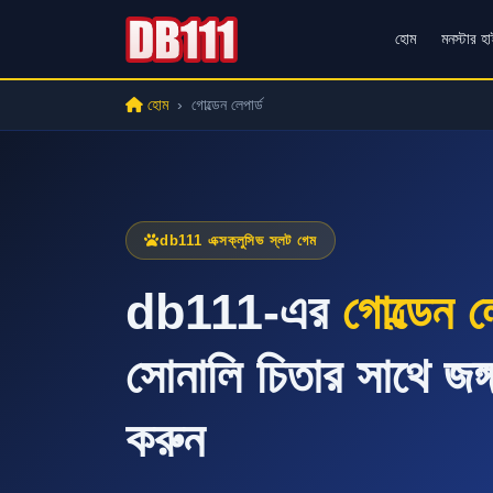
হোম
মনস্টার হ
হোম
গোল্ডেন লেপার্ড
db111 এক্সক্লুসিভ স্লট গেম
db111-এর
গোল্ডেন লে
সোনালি চিতার সাথে জঙ্
করুন