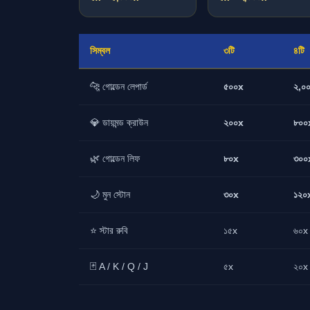
সিম্বল
৩টি
৪টি
🐆 গোল্ডেন লেপার্ড
৫০০x
২,০
💎 ডায়মন্ড ক্রাউন
২০০x
৮০০
🌿 গোল্ডেন লিফ
৮০x
৩০০
🌙 মুন স্টোন
৩০x
১২০
⭐ স্টার রুবি
১৫x
৬০x
🃏 A / K / Q / J
৫x
২০x