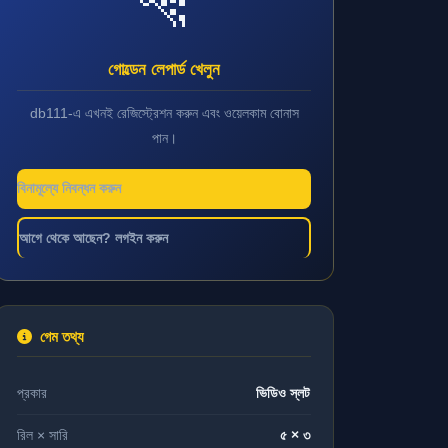
🐆
গোল্ডেন লেপার্ড খেলুন
db111-এ এখনই রেজিস্ট্রেশন করুন এবং ওয়েলকাম বোনাস
পান।
বিনামূল্যে নিবন্ধন করুন
আগে থেকে আছেন? লগইন করুন
গেম তথ্য
প্রকার
ভিডিও স্লট
রিল × সারি
৫ × ৩