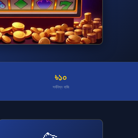
৳১০
সর্বনিম্ন বাজি