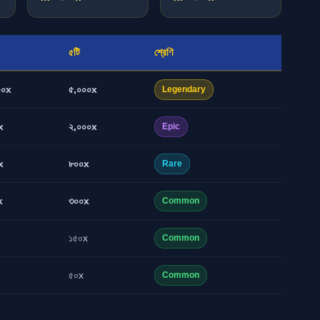
৫টি
শ্রেণি
০০x
৫,০০০x
Legendary
x
২,০০০x
Epic
x
৮০০x
Rare
x
৩০০x
Common
১৫০x
Common
৫০x
Common