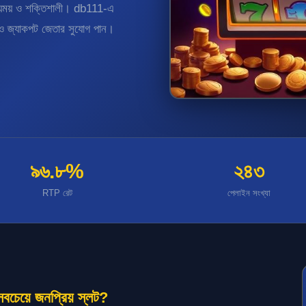
স্যময় ও শক্তিশালী। db111-এ
পিন ও জ্যাকপট জেতার সুযোগ পান।
৯৬.৮%
২৪৩
RTP রেট
পেলাইন সংখ্যা
চেয়ে জনপ্রিয় স্লট?