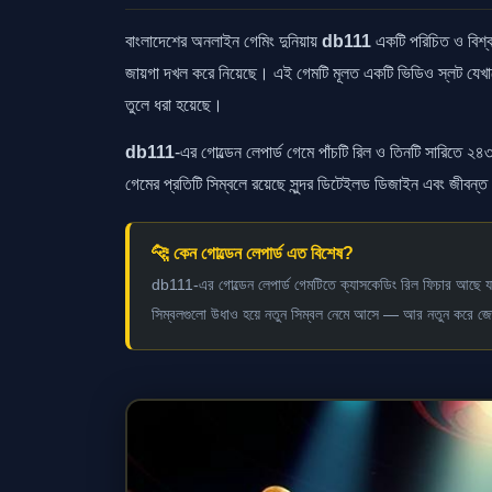
বাংলাদেশের অনলাইন গেমিং দুনিয়ায়
db111
একটি পরিচিত ও বিশ্ব
জায়গা দখল করে নিয়েছে। এই গেমটি মূলত একটি ভিডিও স্লট যেখান
তুলে ধরা হয়েছে।
db111
-এর গোল্ডেন লেপার্ড গেমে পাঁচটি রিল ও তিনটি সারিতে 
গেমের প্রতিটি সিম্বলে রয়েছে সুন্দর ডিটেইলড ডিজাইন এবং জীবন্ত অ
🐆 কেন গোল্ডেন লেপার্ড এত বিশেষ?
db111-এর গোল্ডেন লেপার্ড গেমটিতে ক্যাসকেডিং রিল ফিচার আছে যা
সিম্বলগুলো উধাও হয়ে নতুন সিম্বল নেমে আসে — আর নতুন করে জে