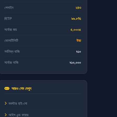
পেলাইন
২৪৩
RTP
৯৬.৮%
সর্বোচ্চ জয়
৫,০০০x
ভোলাটিলিটি
উচ্চ
সর্বনিম্ন বাজি
৳১০
সর্বোচ্চ বাজি
৳১০,০০০
আরও গেম দেখুন
মনস্টার হাই-লো
আইস এন্ড ফায়ার